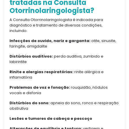
tratadas na Consulta
Otorrinolaringologista?
A Consulta Otorrinolaringologista é indicada para
diagnóstico e tratamento de diversas condições,
incluindo:
Infecções de ouvido, nariz e garganta:
otite, sinusite,
faringite, amigdalite
Distúrbios auditivos:
perda auditiva, zumbido e
labirintite
Rinite e alergias respiratórias:
rinite alérgica e
inflamatória
Problemas de voz e fonação:
rouquidão, nódulos
vocais e disfonia
Distúrbios do sono:
apneia do sono, ronco e respiração
obstrutiva
Lesões e tumores de cabeça e pescoço
Alterações de equilíbrio e tontura:
vertigem e