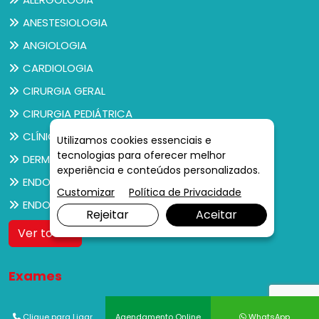
ANESTESIOLOGIA
ANGIOLOGIA
CARDIOLOGIA
CIRURGIA GERAL
CIRURGIA PEDIÁTRICA
CLÍNICO GERAL
Utilizamos cookies essenciais e
tecnologias para oferecer melhor
DERMATOLOGIA
experiência e conteúdos personalizados.
ENDOCRINOLOGIA
Customizar
Política de Privacidade
ENDOCRINOLOGIA PEDIÁTRICA
Rejeitar
Aceitar
Ver todos
Exames
ANATOMIA PATOLÓGICA
Clique para Ligar
Agendamento Online
WhatsApp