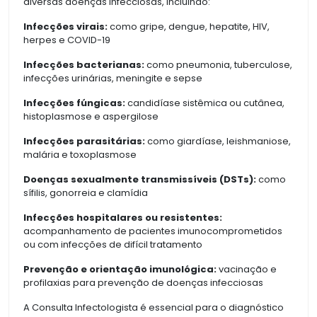
diversas doenças infecciosas, incluindo:
Infecções virais:
como gripe, dengue, hepatite, HIV,
herpes e COVID-19
Infecções bacterianas:
como pneumonia, tuberculose,
infecções urinárias, meningite e sepse
Infecções fúngicas:
candidíase sistêmica ou cutânea,
histoplasmose e aspergilose
Infecções parasitárias:
como giardíase, leishmaniose,
malária e toxoplasmose
Doenças sexualmente transmissíveis (DSTs):
como
sífilis, gonorreia e clamídia
Infecções hospitalares ou resistentes:
acompanhamento de pacientes imunocomprometidos
ou com infecções de difícil tratamento
Prevenção e orientação imunológica:
vacinação e
profilaxias para prevenção de doenças infecciosas
A Consulta Infectologista é essencial para o diagnóstico