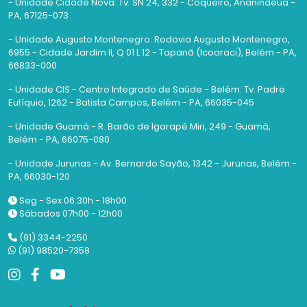
- Unidade Cidade Nova: Tv. SN 24, 332 - Coqueiro, Ananindeua -
PA, 67125-073
- Unidade Augusto Montenegro: Rodovia Augusto Montenegro,
6955 - Cidade Jardim II, Q 01 L 12 - Tapanã (Icoaraci), Belém - PA,
66833-000
- Unidade CIS - Centro Integrado de Saúde - Belém: Tv. Padre
Eutíquio, 1262 - Batista Campos, Belém - PA, 66035-045
- Unidade Guamá - R. Barão de Igarapé Miri, 249 - Guamá,
Belém - PA, 66075-080
- Unidade Jurunas - Av. Bernardo Sayão, 1342 - Jurunas, Belém -
PA, 66030-120
Seg - Sex 06:30h - 18h00
Sábados 07h00 - 12h00
(91) 3344-2250
(91) 98520-7358