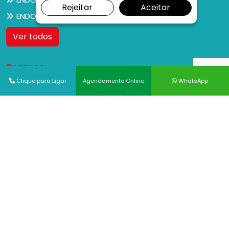
Rejeitar
Aceitar
ENDOCRINOLOGIA PEDIÁTRICA
Ver todos
Exames
Clique para Ligar
Agendamento Online
WhatsApp
ANATOMIA PATOLÓGICA
BERA
BIÓPSIA DE ÚTERO
BRONCOSCOPIA
CAMPIMETRIA
CITOPATOLOGIA
COLONOSCOPIA
COLPOSCOPIA
DENSITOMETRIA ÓSSEA