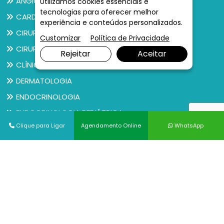
ANGIOLOGIA
Utilizamos cookies essenciais e
tecnologias para oferecer melhor
CARDIOLOGIA
experiência e conteúdos personalizados.
CIRURGIA GERAL
Customizar
Política de Privacidade
CIRURGIA PEDIÁTRICA
Rejeitar
Aceitar
CLÍNICO GERAL
DERMATOLOGIA
ENDOCRINOLOGIA
ENDOCRINOLOGIA PEDIÁTRICA
Clique para Ligar
Agendamento Online
WhatsApp
Ver todos
Exames
ANATOMIA PATOLÓGICA
BERA
BIÓPSIA DE ÚTERO