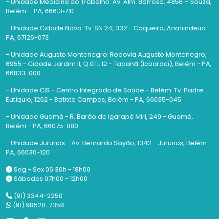
- Unidade Medicina do Trabalho: Av. Alm. Barroso, 4856 – Souza,
Belém – PA, 66613‑710
- Unidade Cidade Nova: Tv. SN 24, 332 - Coqueiro, Ananindeua -
PA, 67125-073
- Unidade Augusto Montenegro: Rodovia Augusto Montenegro,
6955 - Cidade Jardim II, Q 01 L 12 - Tapanã (Icoaraci), Belém - PA,
66833-000
- Unidade CIS - Centro Integrado de Saúde - Belém: Tv. Padre
Eutíquio, 1262 - Batista Campos, Belém - PA, 66035-045
- Unidade Guamá - R. Barão de Igarapé Miri, 249 - Guamá,
Belém - PA, 66075-080
- Unidade Jurunas - Av. Bernardo Sayão, 1342 - Jurunas, Belém -
PA, 66030-120
Seg - Sex 06:30h - 18h00
Sábados 07h00 - 12h00
(91) 3344-2250
(91) 98520-7358