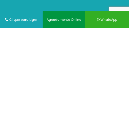
ANATOMIA PATOLÓGICA
Clique para Ligar
Agendamento Online
WhatsApp
BERA
BIÓPSIA DE ÚTERO
BRONCOSCOPIA
CAMPIMETRIA
CITOPATOLOGIA
COLONOSCOPIA
COLPOSCOPIA
DENSITOMETRIA ÓSSEA
ECOCARDIOGRAMA
Ver todos
Odontologia