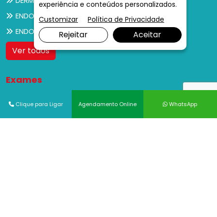
DERMATOLOGIA
experiência e conteúdos personalizados.
ENDOCRINOLOGIA
Customizar
Política de Privacidade
ENDOCRINOLOGIA PEDIÁTRICA
Rejeitar
Aceitar
Ver todos
Exames
ANATOMIA PATOLÓGICA
Clique para Ligar
Agendamento Online
WhatsApp
BERA
BIÓPSIA DE ÚTERO
BRONCOSCOPIA
CAMPIMETRIA
CITOPATOLOGIA
COLONOSCOPIA
COLPOSCOPIA