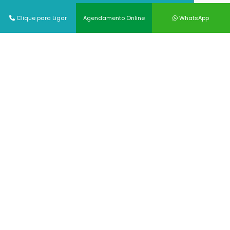
BERA
Clique para Ligar
Agendamento Online
WhatsApp
BIÓPSIA DE ÚTERO
BRONCOSCOPIA
CAMPIMETRIA
CITOPATOLOGIA
COLONOSCOPIA
COLPOSCOPIA
DENSITOMETRIA ÓSSEA
ECOCARDIOGRAMA
Ver todos
Odontologia
1° CONSULTA DO BEBÊ AO DENTISTA