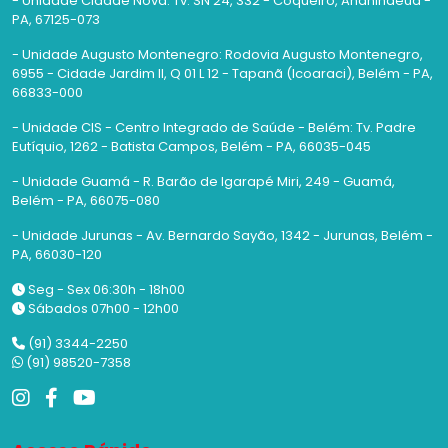
- Unidade Cidade Nova: Tv. SN 24, 332 - Coqueiro, Ananindeua -
PA, 67125-073
- Unidade Augusto Montenegro: Rodovia Augusto Montenegro,
6955 - Cidade Jardim II, Q 01 L 12 - Tapanã (Icoaraci), Belém - PA,
66833-000
- Unidade CIS - Centro Integrado de Saúde - Belém: Tv. Padre
Eutíquio, 1262 - Batista Campos, Belém - PA, 66035-045
- Unidade Guamá - R. Barão de Igarapé Miri, 249 - Guamá,
Belém - PA, 66075-080
- Unidade Jurunas - Av. Bernardo Sayão, 1342 - Jurunas, Belém -
PA, 66030-120
Seg - Sex 06:30h - 18h00
Sábados 07h00 - 12h00
(91) 3344-2250
(91) 98520-7358