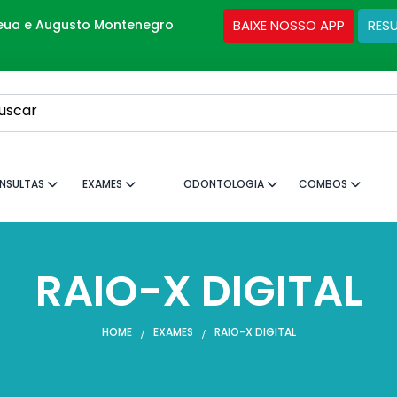
deua e Augusto Montenegro
BAIXE NOSSO APP
RES
uscar
NSULTAS
EXAMES
ODONTOLOGIA
COMBOS
RAIO-X DIGITAL
HOME
EXAMES
RAIO-X DIGITAL