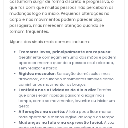
costumam surgir de forma discreta e progressiva, o
que faz com que muitas pessoas não percebam as
mudanças logo no início. Pequenas alterações no
corpo e nos movimentos podem parecer algo
passageiro, mas merecem atenção quando se
tornam frequentes.
Alguns dos sinais mais comuns incluem:
Tremores leves, principalmente em repouso:
Geralmente começam em uma das mãos e podem
aparecer mesmo quando a pessoa está relaxada,
sem realizar esforço.
Rigidez muscular:
Sensação de músculos mais
“travados”, dificultando movimentos simples como
caminhar ou movimentar os braços.
Lentidão nas atividades do dia a dia:
Tarefas
que antes eram rápidas passam a exigir mais
tempo, como se movimentar, levantar ou iniciar um
gesto.
Alterações na escrita:
A letra pode ficar menor,
mais apertada e menos legível ao longo do tempo.
Mudanças na fala e na expressão facial:
A voz
pode se tornar mais baixa ou monótona, e o rosto