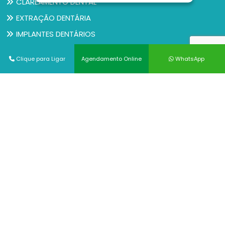
CLAREAMENTO DENTAL
EXTRAÇÃO DENTÁRIA
IMPLANTES DENTÁRIOS
PRÉ-NATAL ODONTOLÓGICO
Clique para Ligar
Agendamento Online
WhatsApp
PRÓTESES DENTÁRIAS
REMOÇÃO DE SISOS
TRATAMENTO DA GENGIVA
TRATAMENTO DE CANAL
Ver todos
© Copyright 2026. DIVIA Marketing Digital. Todos os
Direitos Reservados