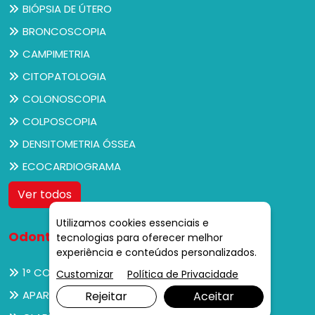
BIÓPSIA DE ÚTERO
BRONCOSCOPIA
CAMPIMETRIA
CITOPATOLOGIA
COLONOSCOPIA
COLPOSCOPIA
DENSITOMETRIA ÓSSEA
ECOCARDIOGRAMA
Ver todos
Utilizamos cookies essenciais e
Odontologia
tecnologias para oferecer melhor
experiência e conteúdos personalizados.
1° CONSULTA DO BEBÊ AO DENTISTA
Customizar
Política de Privacidade
APARELHO ORTODÔNTICO
Rejeitar
Aceitar