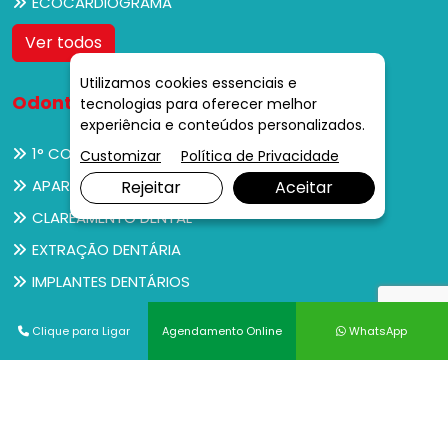
ECOCARDIOGRAMA
Ver todos
Utilizamos cookies essenciais e
Odontologia
tecnologias para oferecer melhor
experiência e conteúdos personalizados.
1° CONSULTA DO BEBÊ AO DENTISTA
Customizar
Política de Privacidade
APARELHO ORTODÔNTICO
Rejeitar
Aceitar
CLAREAMENTO DENTAL
EXTRAÇÃO DENTÁRIA
IMPLANTES DENTÁRIOS
PRÉ-NATAL ODONTOLÓGICO
Clique para Ligar
Agendamento Online
WhatsApp
PRÓTESES DENTÁRIAS
REMOÇÃO DE SISOS
TRATAMENTO DA GENGIVA
TRATAMENTO DE CANAL